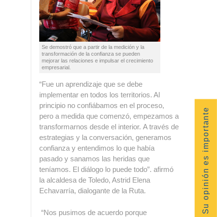
Se demostró que a partir de la medición y la
transformación de la confianza se pueden
mejorar las relaciones e impulsar el crecimiento
empresarial.
“Fue un aprendizaje que se debe
implementar en todos los territorios. Al
principio no confiábamos en el proceso,
Su opinión es importante
pero a medida que comenzó, empezamos a
transformarnos desde el interior. A través de
estrategias y la conversación, generamos
confianza y entendimos lo que había
pasado y sanamos las heridas que
teníamos. El diálogo lo puede todo”. afirmó
la alcaldesa de Toledo, Astrid Elena
Echavarría, dialogante de la Ruta.
“Nos pusimos de acuerdo porque