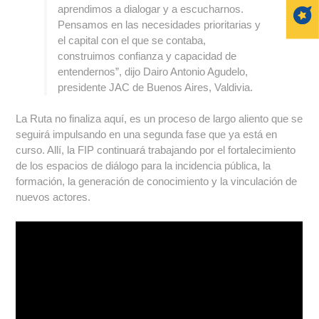
aprendimos a dialogar y a escucharnos.
Pensamos en las necesidades prioritarias y
el capital con el que se contaba,
construimos confianza y capacidad de
entendernos”, dijo Dairo Antonio Agudelo,
presidente JAC de Buenos Aires, Valdivia.
La Ruta no finaliza aquí, es un proceso de largo aliento que se
seguirá impulsando en una segunda fase que ya está en
curso. Allí, la FIP continuará trabajando por el fortalecimiento
de los espacios de diálogo para la incidencia pública, la
formación, la generación de conocimiento y la vinculación de
nuevos actores.